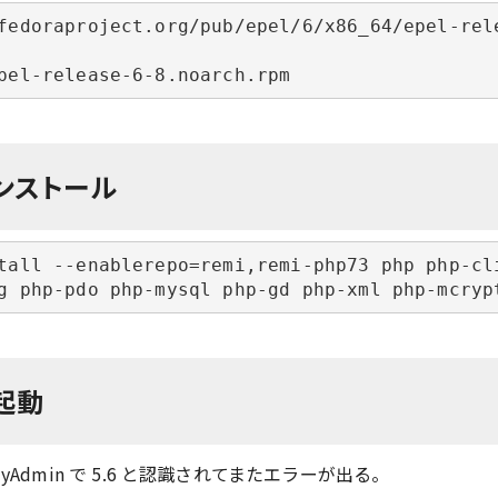
fedoraproject.org/pub/epel/6/x86_64/epel-rel
pel-release-6-8.noarch.rpm
インストール
tall --enablerepo=remi,remi-php73 php php-cl
g php-pdo php-mysql php-gd php-xml php-mcryp
再起動
Admin で 5.6 と認識されてまたエラーが出る。