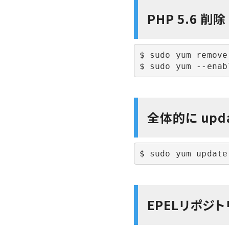
PHP 5.6 削除
$ sudo yum remove 
$ sudo yum --enab
全体的に upd
$ sudo yum update
EPELリポジ