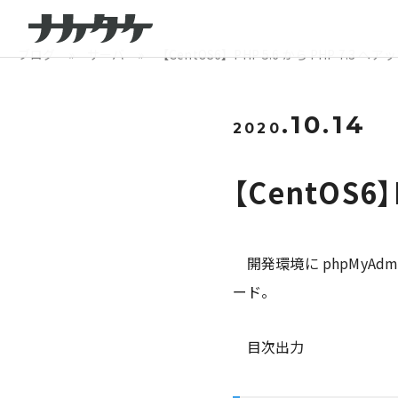
ブログ
»
サーバ
» 【CentOS6】PHP 5.6 から PHP 7.3 へ
.10.14
2020
【CentOS6
開発環境に phpMyA
ード。
目次出力