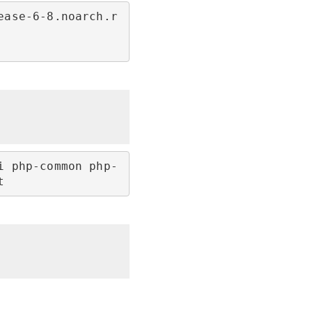
ease-6-8.noarch.r
i php-common php-
t