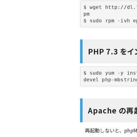
$ wget http://dl.
pm

$ sudo rpm -ivh e
PHP 7.3 を
$ sudo yum -y ins
devel php-mbstrin
Apache の
再起動しないと、phpMy