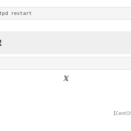
tpd restart
認
【Cent